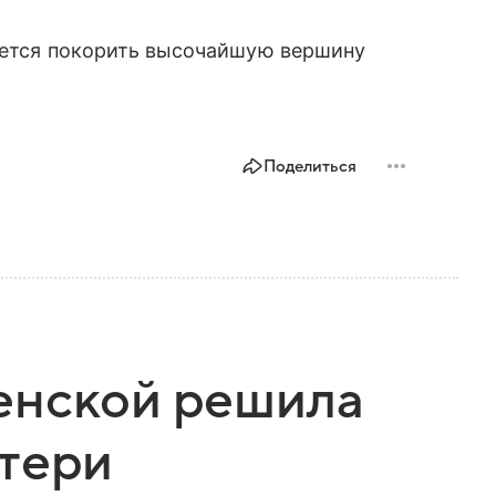
рается покорить высочайшую вершину
Поделиться
енской решила
атери