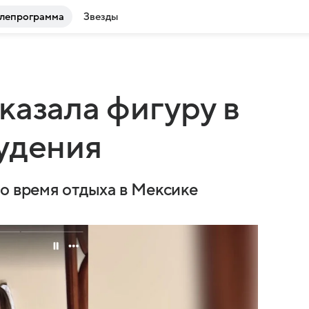
лепрограмма
Звезды
казала фигуру в
удения
во время отдыха в Мексике