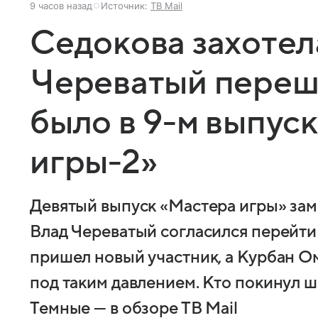
9 часов назад
Источник:
ТВ Mail
Седокова захотела
Череватый переше
было в 9-м выпус
игры-2»
Девятый выпуск «Мастера игры» зам
Влад Череватый согласился перейти 
пришел новый участник, а Курбан О
под таким давлением. Кто покинул 
Темные — в обзоре ТВ Mail