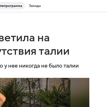
лепрограмма
Звезды
ветила на
утствия талии
о у нее никогда не было талии