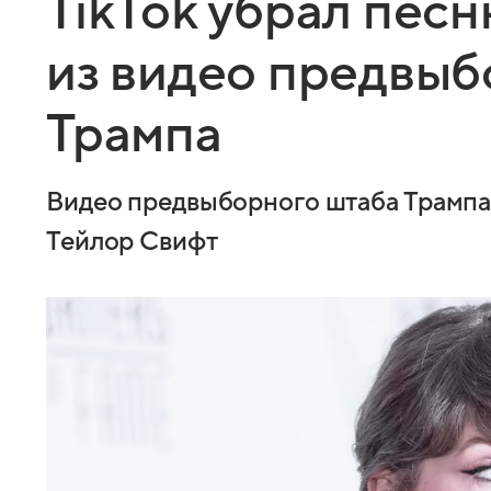
TikTok убрал пес
из видео предвыб
Трампа
Видео предвыборного штаба Трампа в
Тейлор Свифт