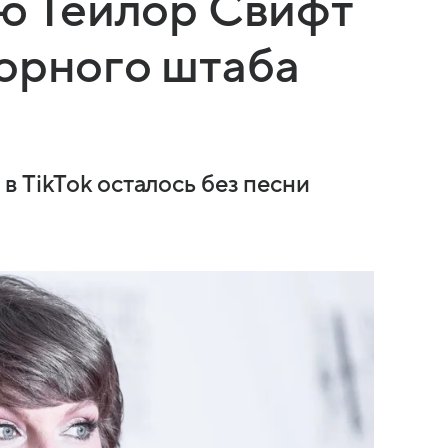
ню Тейлор Свифт
орного штаба
 TikTok осталось без песни