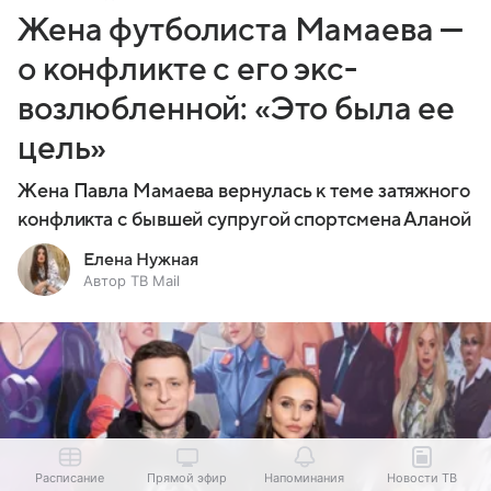
Жена футболиста Мамаева —
о конфликте с его экс-
возлюбленной: «Это была ее
цель»
Жена Павла Мамаева вернулась к теме затяжного
конфликта с бывшей супругой спортсмена Аланой
Елена Нужная
Автор ТВ Mail
Расписание
Прямой эфир
Напоминания
Новости ТВ