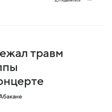
Поделиться
ежал травм
лпы
онцерте
 Абакане