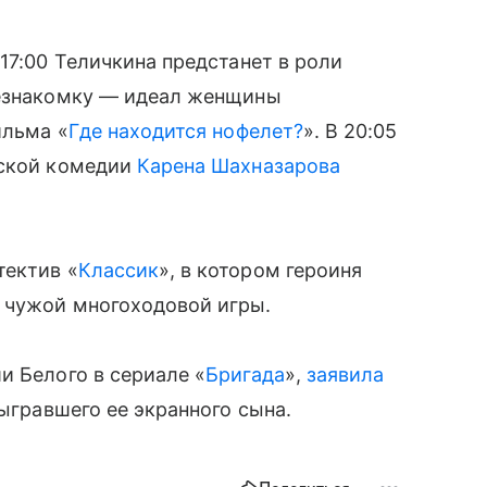
 17:00 Теличкина предстанет в роли
незнакомку — идеал женщины
ильма «
Где находится нофелет?
». В 20:05
еской комедии
Карена Шахназарова
тектив «
Классик
», в котором героиня
 чужой многоходовой игры.
и Белого в сериале «
Бригада
»,
заявила
сыгравшего ее экранного сына.