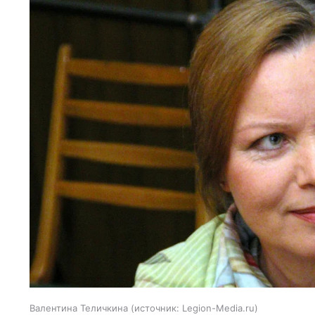
Валентина Теличкина
источник:
Legion-Media.ru