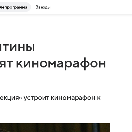
лепрограмма
Звезды
нтины
оят киномарафон
екция» устроит киномарафон к