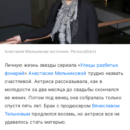
Анастасия Мельникова
источник:
PersonaStars
Личную жизнь звезды сериала «
Улицы разбитых
фонарей
»
Анастасии Мельниковой
трудно назвать
счастливой. Актриса рассказывала, как в
молодости за два месяца до свадьбы скончался
ее жених. Потом под венец она собралась только
спустя пять лет. Брак с продюсером
Вячеславом
Тельновым
продлился восемь, но актрисе все не
удавалось стать матерью.