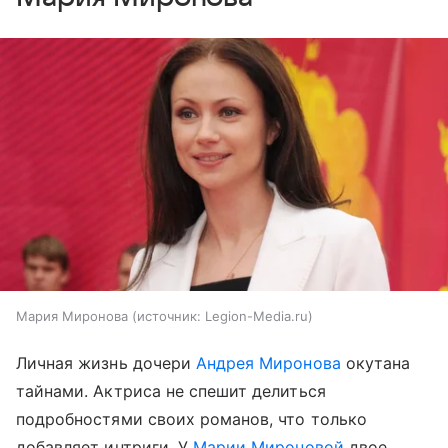
Мария Миронова
источник:
Legion-Media.ru
Личная жизнь дочери
Андрея Миронова
окутана
тайнами. Актриса не спешит делиться
подробностями своих романов, что только
добавляет интриги. У
Марии Мироновой
двое