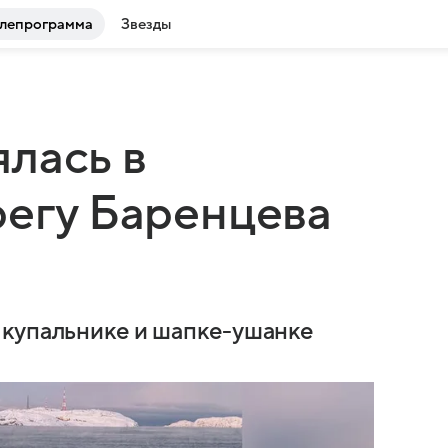
лепрограмма
Звезды
лась в
регу Баренцева
 купальнике и шапке-ушанке