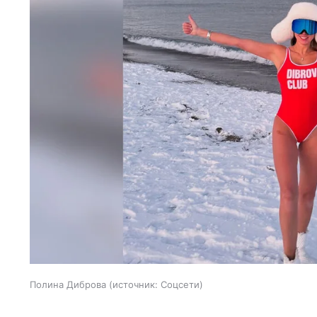
Полина Диброва
источник:
Соцсети