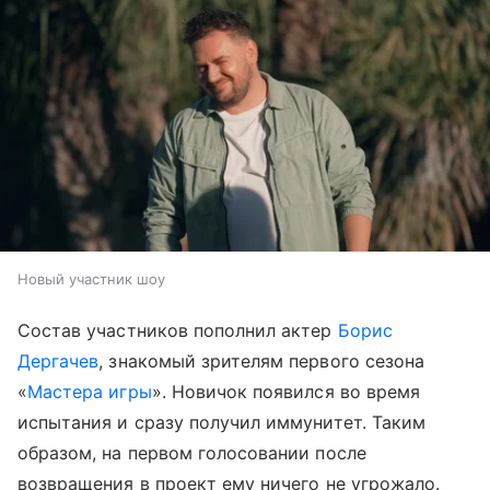
Новый участник шоу
Состав участников пополнил актер
Борис
Дергачев
, знакомый зрителям первого сезона
«
Мастера игры
». Новичок появился во время
испытания и сразу получил иммунитет. Таким
образом, на первом голосовании после
возвращения в проект ему ничего не угрожало.