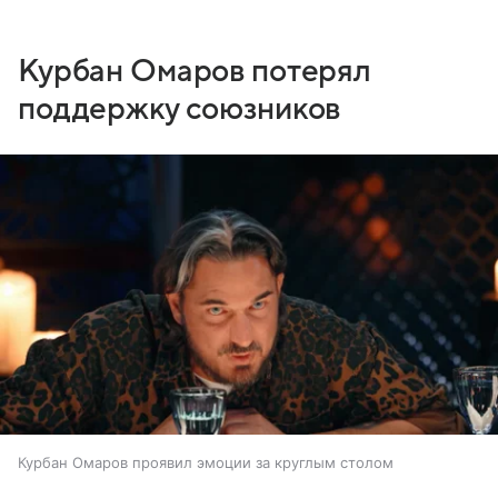
Курбан Омаров потерял
поддержку союзников
Курбан Омаров проявил эмоции за круглым столом