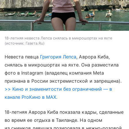
18-летняя невеста Лепса снялась в микрошортах на яхте
источник:
Газета.Ru
Невеста певца
Григория Лепса
, Аврора Киба,
снялась в микрошортах на яхте. Она разместила
фото в Instagram (владелец компания Meta
признана в России экстремистской и запрещена).
>> Кино и знаменитости без ограничений — в
канале ProКино в MAX.
18-летняя Аврора Киба показала кадры, сделанные
во время ее отдыха в Таиланде. На одном
из снимков девушка позировала в нежно-розовой