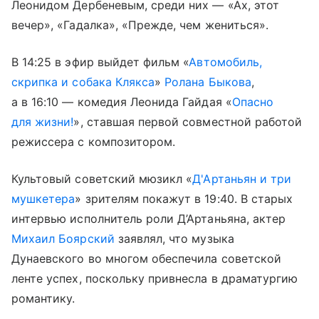
Леонидом Дербеневым, среди них — «Ах, этот
вечер», «Гадалка», «Прежде, чем жениться».
В 14:25 в эфир выйдет фильм «
Автомобиль,
скрипка и собака Клякса
»
Ролана Быкова
,
а в 16:10 — комедия Леонида Гайдая «
Опасно
для жизни!
», ставшая первой совместной работой
режиссера с композитором.
Культовый советский мюзикл «
Д'Артаньян и три
мушкетера
» зрителям покажут в 19:40. В старых
интервью исполнитель роли Д’Артаньяна, актер
Михаил Боярский
заявлял, что музыка
Дунаевского во многом обеспечила советской
ленте успех, поскольку привнесла в драматургию
романтику.