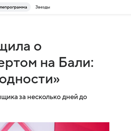
лепрограмма
Звезды
щила о
ертом на Бали:
ходности»
щика за несколько дней до