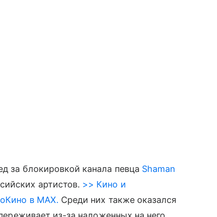
ед за блокировкой канала певца
Shaman
сийских артистов.
>> Кино и
roКино в MAX.
Среди них также оказался
е переживает из-за наложенных на него