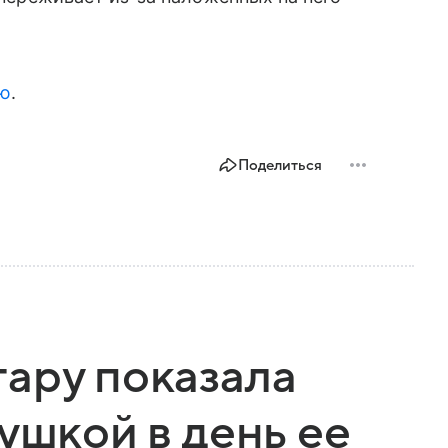
ию
.
Поделиться
ару показала
ушкой в день ее