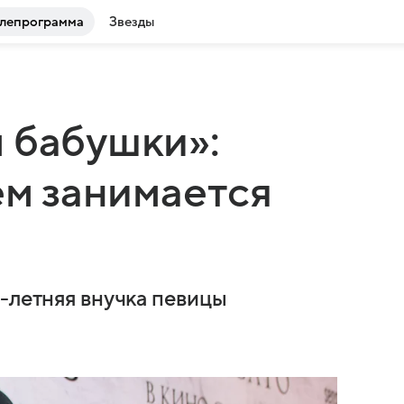
лепрограмма
Звезды
 бабушки»:
ем занимается
4-летняя внучка певицы