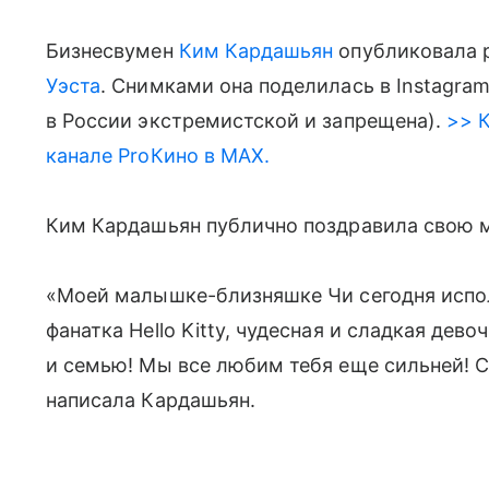
Бизнесвумен
Ким Кардашьян
опубликовала р
Уэста
. Снимками она поделилась в Instagra
в России экстремистской и запрещена).
>> К
канале ProКино в MAX.
Ким Кардашьян публично поздравила свою м
«Моей малышке-близняшке Чи сегодня испол
фанатка Hello Kitty, чудесная и сладкая дев
и семью! Мы все любим тебя еще сильней! 
написала Кардашьян.