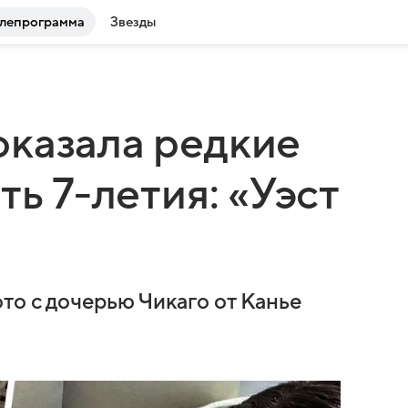
лепрограмма
Звезды
оказала редкие
ть 7-летия: «Уэст
то с дочерью Чикаго от Канье