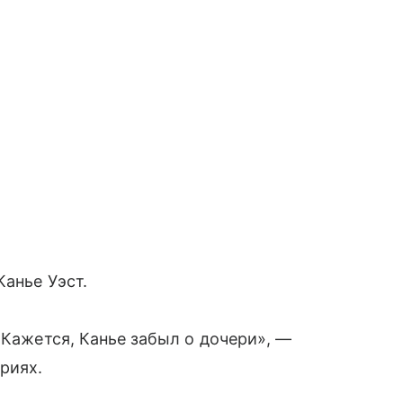
Канье Уэст.
«Кажется, Канье забыл о дочери», —
риях.