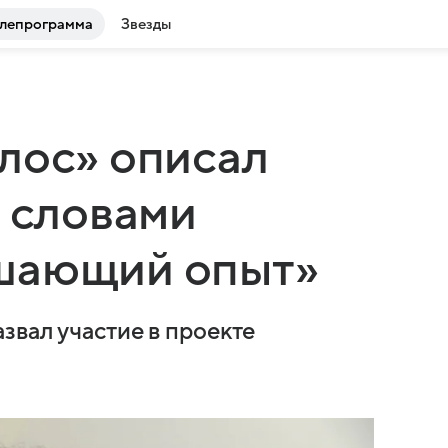
лепрограмма
Звезды
лос» описал
е словами
шающий опыт»
звал участие в проекте