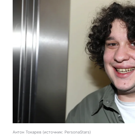
Антон Токарев
источник:
PersonaStars