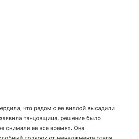
вердила, что рядом с ее виллой высадили
 заявила танцовщица, решение было
не снимали ее все время». Она
подобный подарок от менеджмента отеля.