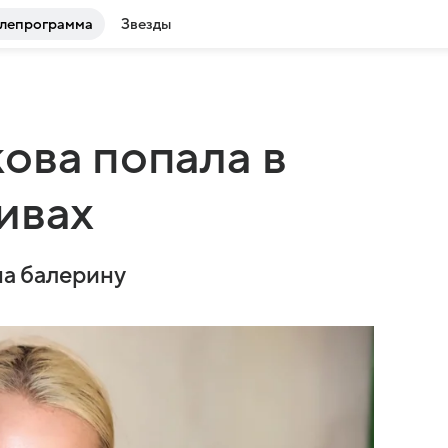
лепрограмма
Звезды
ова попала в
ивах
на балерину