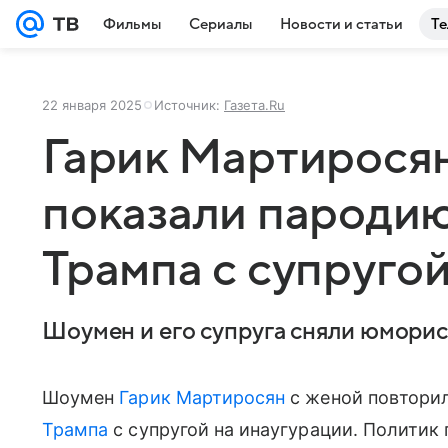
Фильмы
Сериалы
Новости и статьи
Те
22 января 2025
Источник:
Газета.Ru
Гарик Мартиросян
показали пародию
Трампа с супруго
Шоумен и его супруга сняли юморис
Шоумен
Гарик Мартиросян
с женой повтори
Трампа
с супругой на инаугурации. Политик