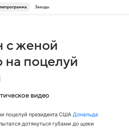
лепрограмма
Звезды
 с женой
 на поцелуй
й
тическое видео
ли поцелуй президента США
Дональда
 пытался дотянуться губами до щеки