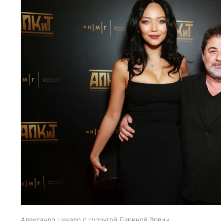
Александр Цекало с супругой Дариной Эрвин