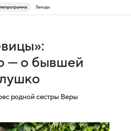
лепрограмма
Звезды
вицы»:
о — о бывшей
алушко
рес родной сестры Веры