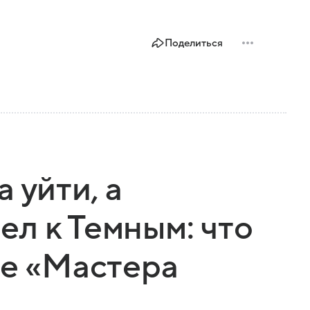
Поделиться
 уйти, а
л к Темным: что
ке «Мастера