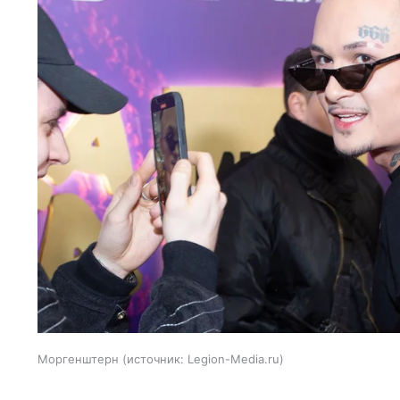
Моргенштерн
источник:
Legion-Media.ru