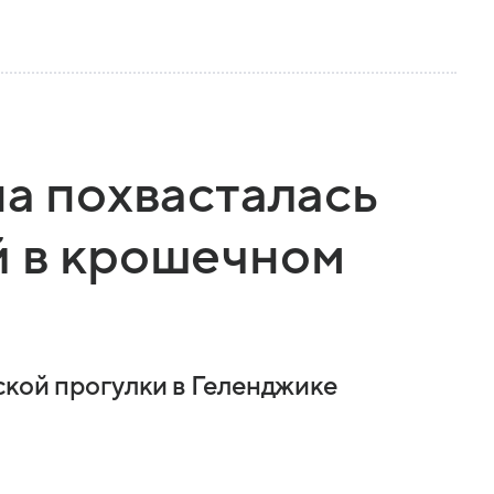
на похвасталась
й в крошечном
ской прогулки в Геленджике