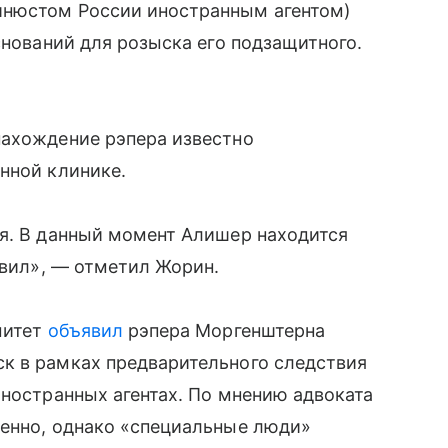
инюстом России иностранным агентом)
снований для розыска его подзащитного.
нахождение рэпера известно
нной клинике.
ия. В данный момент Алишер находится
явил», — отметил Жорин.
митет
объявил
рэпера Моргенштерна
к в рамках предварительного следствия
иностранных агентах. По мнению адвоката
ленно, однако «специальные люди»