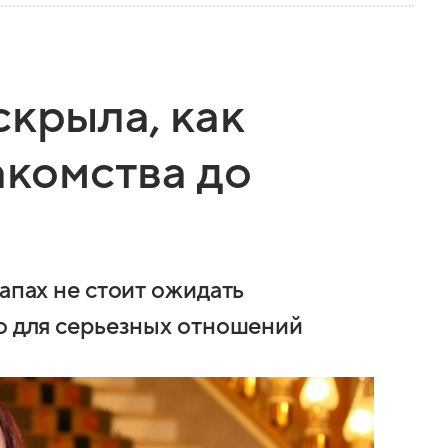
скрыла, как
акомства до
тапах не стоит ожидать
го для серьезных отношений