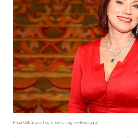
Роза Сябитова
источник:
Legion-Media.ru