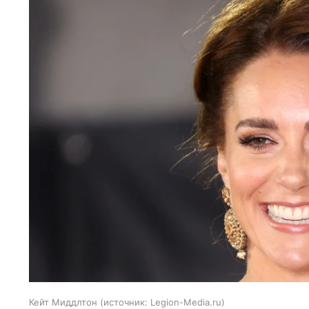
Кейт Миддлтон
источник:
Legion-Media.ru