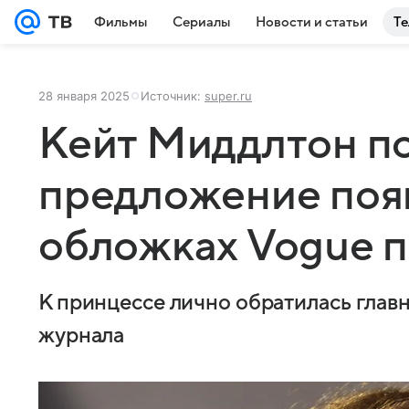
Фильмы
Сериалы
Новости и статьи
Те
28 января 2025
Источник:
super.ru
Кейт Миддлтон п
предложение поя
обложках Vogue п
К принцессе лично обратилась глав
журнала