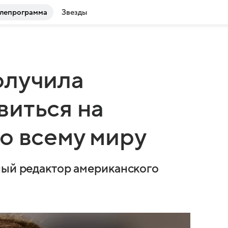
лепрограмма
Звезды
олучила
виться на
о всему миру
ный редактор американского