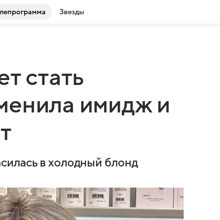
лепрограмма
Звезды
ет стать
менила имидж и
т
силась в холодный блонд