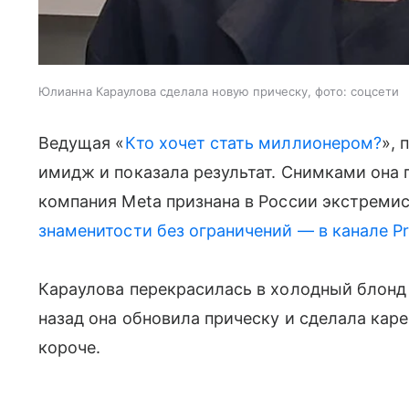
Юлианна Караулова сделала новую прическу, фото: соцсети
Ведущая «
Кто хочет стать миллионером?
», 
имидж и показала результат. Снимками она 
компания Meta признана в России экстремис
знаменитости без ограничений — в канале P
Караулова перекрасилась в холодный блонд 
назад она обновила прическу и сделала каре
короче.