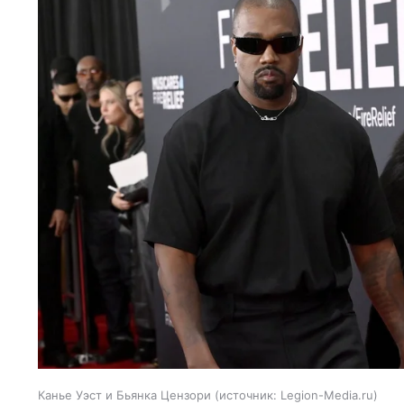
Канье Уэст и Бьянка Цензори
источник:
Legion-Media.ru