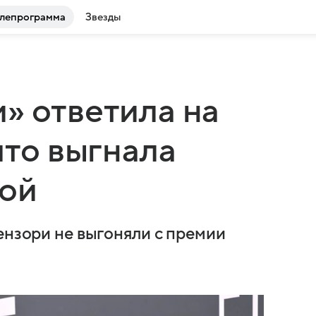
лепрограмма
Звезды
» ответила на
что выгнала
ной
ензори не выгоняли с премии