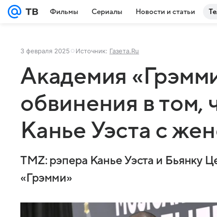
Фильмы
Сериалы
Новости и статьи
Те
3 февраля 2025
Источник:
Газета.Ru
Академия «Грэмми
обвинения в том, 
Канье Уэста с же
TMZ: рэпера Канье Уэста и Бьянку Ц
«Грэмми»