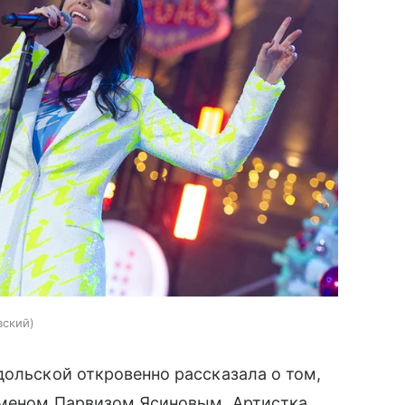
вский
ольской откровенно рассказала о том,
сменом Парвизом Ясиновым. Артистка