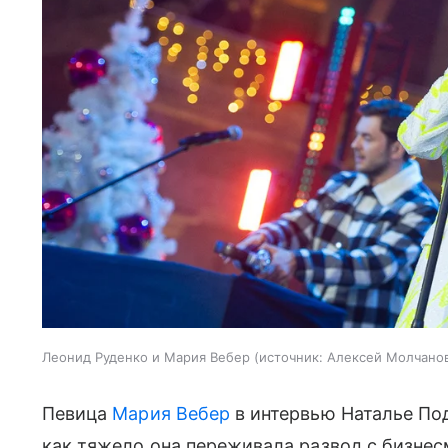
Леонид Руденко и Мария Вебер
источник:
Алексей Молчано
Певица
Мария Вебер
в интервью Наталье Под
как тяжело она переживала развод с бизне