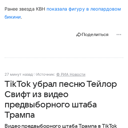
Ранее звезда КВН
показала фигуру в леопардовом
бикини
.
Поделиться
27 минут назад
Источник:
© РИА Новости
TikTok убрал песню Тейлор
Свифт из видео
предвыборного штаба
Трампа
Видео предвыборного штаба Трампа в TikTok