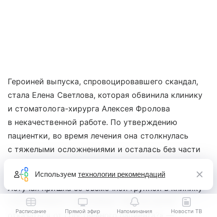
Героиней выпуска, спровоцировавшего скандал,
стала Елена Светлова, которая обвинила клинику
и стоматолога-хирурга Алексея Фролова
в некачественной работе. По утверждению
пациентки, во время лечения она столкнулась
с тяжелыми осложнениями и осталась без части
зубов, но врач отказался работать с ней дальше.
Используем
технологии рекомендаций
Летучая пришла со съемочной группой в клинику
и встретилась с Фроловым. «Как вы могли
Расписание
Прямой эфир
Напоминания
Новости ТВ
отказаться от собственного пациента?» —