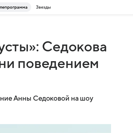
лепрограмма
Звезды
кусты»: Седокова
ани поведением
ение Анны Седоковой на шоу