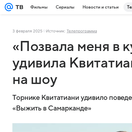
Фильмы
Сериалы
Новости и статьи
Те
3 февраля 2025
Источник:
Телепрограмма
«Позвала меня в 
удивила Квитати
на шоу
Торнике Квитатиани удивило повед
«Выжить в Самарканде»