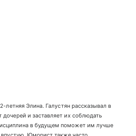
12-летняя Элина. Галустян рассказывал в
т дочерей и заставляет их соблюдать
дисциплина в будущем поможет им лучше
о впустую. Юморист также часто