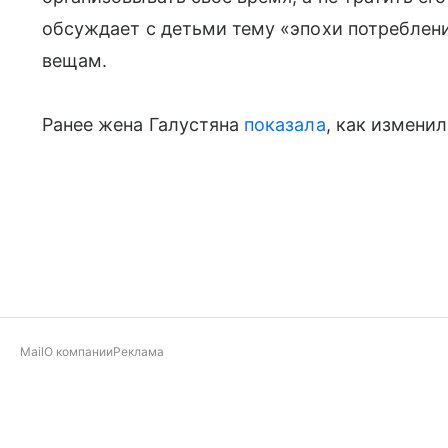
обсуждает с детьми тему «эпохи потреблен
вещам.
Ранее жена Галустяна
показала
, как измени
Mail
О компании
Реклама