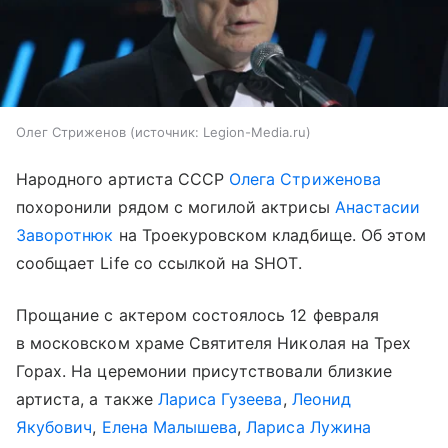
Олег Стриженов
источник:
Legion-Media.ru
Народного артиста СССР
Олега Стриженова
похоронили рядом с могилой актрисы
Анастасии
Заворотнюк
на Троекуровском кладбище. Об этом
сообщает Life со ссылкой на SHOT.
Прощание с актером состоялось 12 февраля
в московском храме Святителя Николая на Трех
Горах. На церемонии присутствовали близкие
артиста, а также
Лариса Гузеева
,
Леонид
Якубович
,
Елена Малышева
,
Лариса Лужина