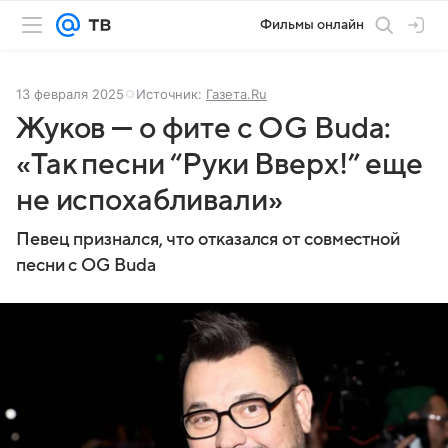
Фильмы онлайн
13 февраля 2025
Источник:
Газета.Ru
Жуков — о фите с OG Buda:
«Так песни “Руки Вверх!” еще
не испохабливали»
Певец признался, что отказался от совместной
песни с OG Buda