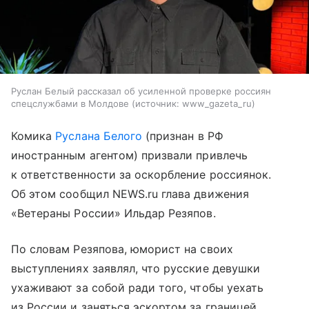
Руслан Белый рассказал об усиленной проверке россиян
спецслужбами в Молдове
источник:
www_gazeta_ru
Комика
Руслана Белого
(признан в РФ
иностранным агентом) призвали привлечь
к ответственности за оскорбление россиянок.
Об этом сообщил NEWS.ru глава движения
«Ветераны России» Ильдар Резяпов.
По словам Резяпова, юморист на своих
выступлениях заявлял, что русские девушки
ухаживают за собой ради того, чтобы уехать
из России и заняться эскортом за границей.