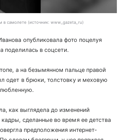
м в самолете
источник:
www_gazeta_ru
Иванова опубликовала фото поцелуя
а поделилась в соцсети.
 топе, а на безымянном пальце правой
л одет в брюки, толстовку и меховую
злюбленную.
ла, как выглядела до изменений
кадры, сделанные во время ее детства
ровергла предположения интернет-
 По словам блогерши, у нее появился