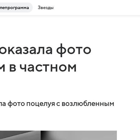
лепрограмма
Звезды
оказала фото
м в частном
а фото поцелуя с возлюбленным