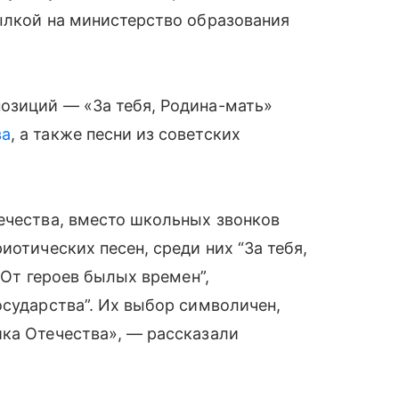
ылкой на министерство образования
озиций — «За тебя, Родина-мать»
ва
, а также песни из советских
ечества, вместо школьных звонков
иотических песен, среди них “За тебя,
“От героев былых времен”,
осударства”. Их выбор символичен,
ика Отечества», — рассказали