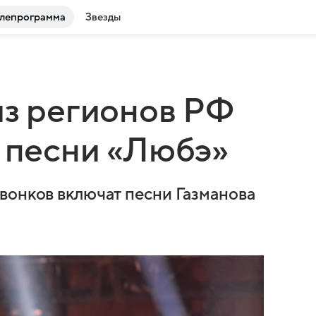
лепрограмма
Звезды
из регионов РФ
а песни «Любэ»
вонков включат песни Газманова