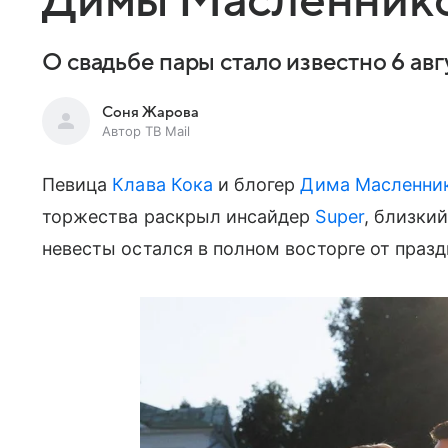
Димы Масленник
О свадьбе пары стало известно 6 авг
Соня Жарова
Автор ТВ Mail
Певица
Клава Кока
и блогер
Дима Масленни
торжества раскрыл инсайдер
Super
, близки
невесты остался в полном восторге от празд