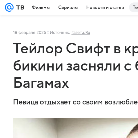
Фильмы
Сериалы
Новости и статьи
Те
19 февраля 2025
Источник:
Газета.Ru
Тейлор Свифт в 
бикини засняли с
Багамах
Певица отдыхает со своим возлюбл