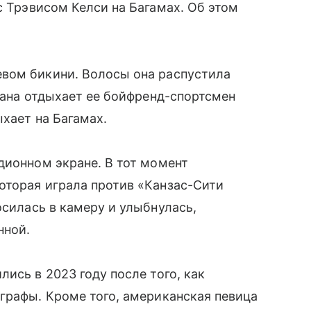
с Трэвисом Келси на Багамах. Об этом
вом бикини. Волосы она распустила
кеана отдыхает ее бойфренд-спортсмен
хает на Багамах.
дионном экране. В тот момент
оторая играла против «Канзас-Сити
осилась в камеру и улыбнулась,
нной.
ись в 2023 году после того, как
графы. Кроме того, американская певица