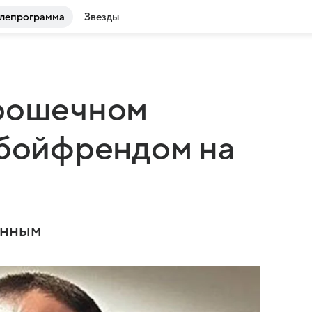
лепрограмма
Звезды
крошечном
 бойфрендом на
енным