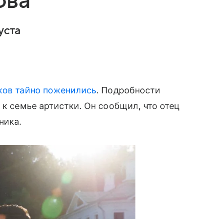
ова
уста
ков
тайно поженились
. Подробности
й к семье артистки. Он сообщил, что отец
ника.