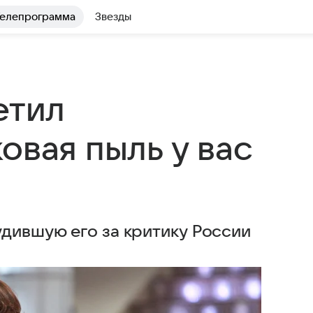
елепрограмма
Звезды
етил
овая пыль у вас
дившую его за критику России