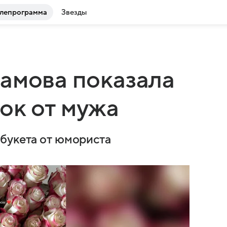
лепрограмма
Звезды
амова показала
ок от мужа
букета от юмориста