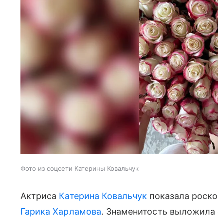
Фото из соцсети Катерины Ковальчук
Актриса
Катерина Ковальчук
показала роско
Гарика Харламова
. Знаменитость выложила 