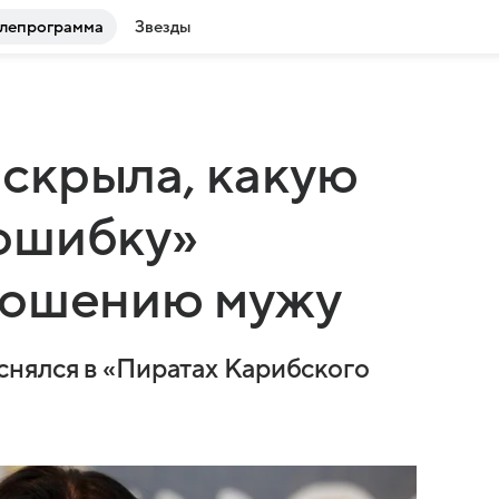
лепрограмма
Звезды
скрыла, какую
ошибку»
ношению мужу
нялся в «Пиратах Карибского