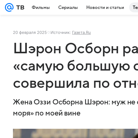
Фильмы
Сериалы
Новости и статьи
Те
20 февраля 2025
Источник:
Газета.Ru
Шэрон Осборн ра
«самую большую 
совершила по от
Жена Оззи Осборна Шэрон: муж не с
моря» по моей вине