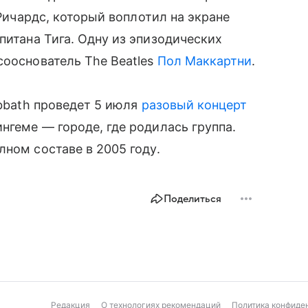
 Ричардс, который воплотил на экране
апитана Тига. Одну из эпизодических
сооснователь The Beatles
Пол Маккартни
.
abbath проведет 5 июля
разовый концерт
геме — городе, где родилась группа.
лном составе в 2005 году.
Поделиться
Редакция
О технологиях рекомендаций
Политика конфиде