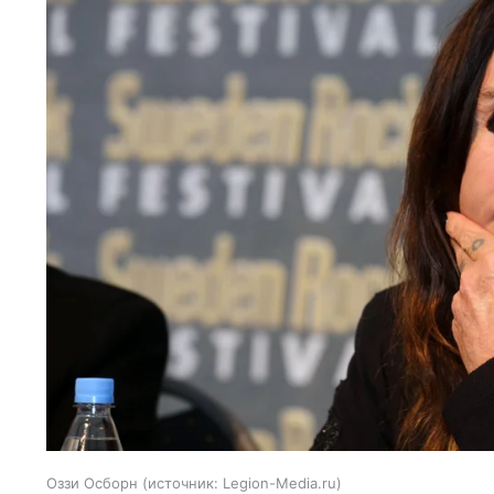
Оззи Осборн
источник:
Legion-Media.ru