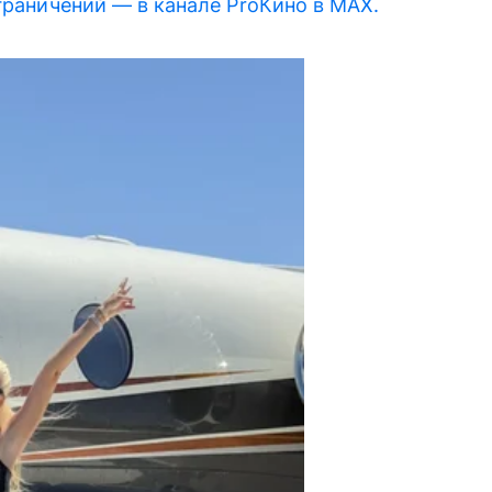
граничений — в канале ProКино в MAX.