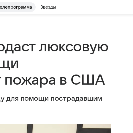
елепрограмма
Звезды
одаст люксовую
ощи
т пожара в США
ду для помощи пострадавшим