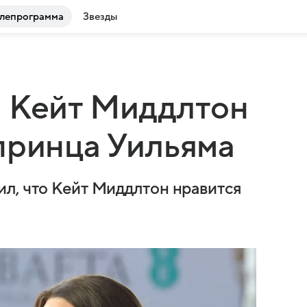
лепрограмма
Звезды
я Кейт Миддлтон
принца Уильяма
л, что Кейт Миддлтон нравится