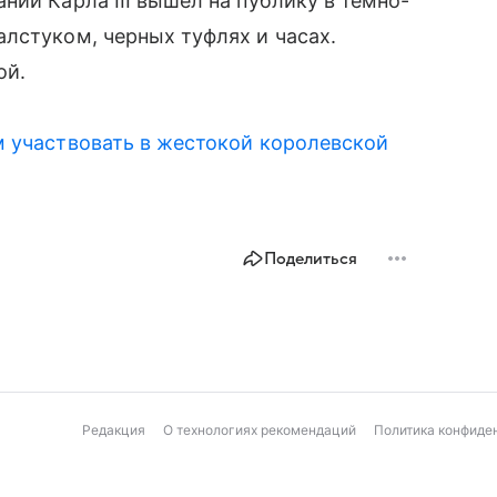
нии Карла III вышел на публику в темно-
лстуком, черных туфлях и часах.
ой.
м участвовать в жестокой королевской
Поделиться
Редакция
О технологиях рекомендаций
Политика конфиде