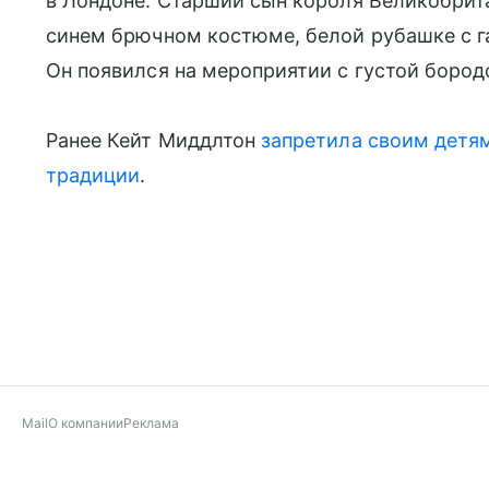
в Лондоне. Старший сын короля Великобрита
синем брючном костюме, белой рубашке с га
Он появился на мероприятии с густой бород
Ранее Кейт Миддлтон
запретила своим детя
традиции
.
Mail
О компании
Реклама