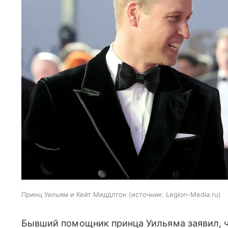
Принц Уильям и Кейт Миддлтон
источник:
Legion-Media.ru
Бывший помощник принца Уильяма заявил, 