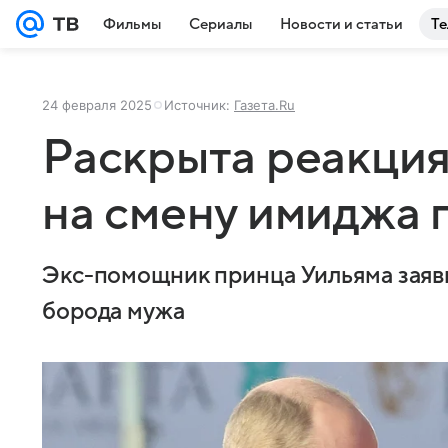
Фильмы
Сериалы
Новости и статьи
Те
24 февраля 2025
Источник:
Газета.Ru
Раскрыта реакци
на смену имиджа 
Экс-помощник принца Уильяма заяви
борода мужа