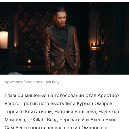
Аристарх Венес покинул шоу
Главной мишенью на голосовании стал Аристарх
Венес. Против него выступили Курбан Омаров,
Торнике Квитатиани, Наталья Бантеева, Надежда
Мамаева, T-Killah, Влад Череватый и Алена Блин.
Сам Венес проголосовал против Омарова, а