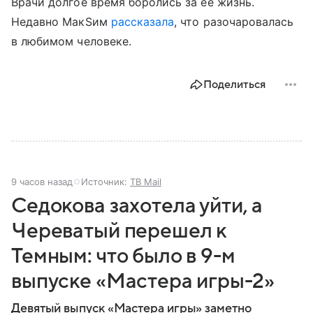
Врачи долгое время боролись за ее жизнь.
Недавно МакSим
рассказала
, что разочаровалась
в любимом человеке.
Поделиться
9 часов назад
Источник:
ТВ Mail
Седокова захотела уйти, а
Череватый перешел к
Темным: что было в 9-м
выпуске «Мастера игры-2»
Девятый выпуск «Мастера игры» заметно