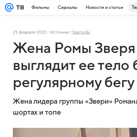
Фильмы
Сериалы
Новости и статьи
Те
25 февраля 2025
Источник:
Газета.Ru
Жена Ромы Зверя 
выглядит ее тело
регулярному бегу
Жена лидера группы «Звери» Романа
шортах и топе