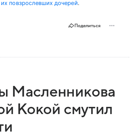
 их повзрослевших дочерей
.
Поделиться
ы Масленникова
вой Кокой смутил
ти