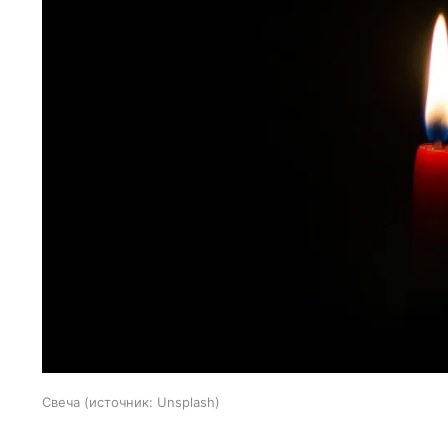
Свеча
источник:
Unsplash