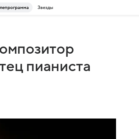
лепрограмма
Звезды
композитор
тец пианиста