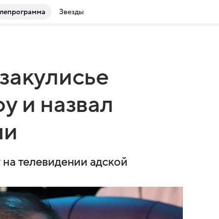
лепрограмма
Звезды
закулисье
у и назвал
ми
 на телевидении адской