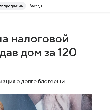
лепрограмма
Звезды
ла налоговой
дав дом за 120
мация о долге блогерши