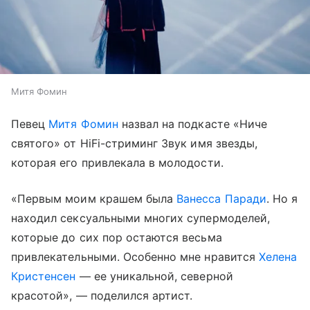
Митя Фомин
Певец
Митя Фомин
назвал на подкасте «Ниче
святого» от HiFi-стриминг Звук имя звезды,
которая его привлекала в молодости.
«Первым моим крашем была
Ванесса Паради
. Но я
находил сексуальными многих супермоделей,
которые до сих пор остаются весьма
привлекательными. Особенно мне нравится
Хелена
Кристенсен
— ее уникальной, северной
красотой», — поделился артист.