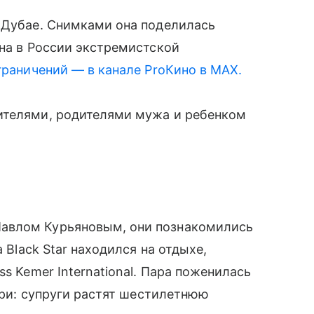
 Дубае. Снимками она поделилась
ана в России экстремистской
граничений — в канале ProКино в MAX.
ителями, родителями мужа и ребенком
авлом Курьяновым, они познакомились
 Black Star находился на отдыхе,
s Kemer International. Пара поженилась
чери: супруги растят шестилетнюю