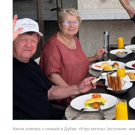
Ханна снялась с семьей в Дубае: «Утро мечты»
источник:
ww