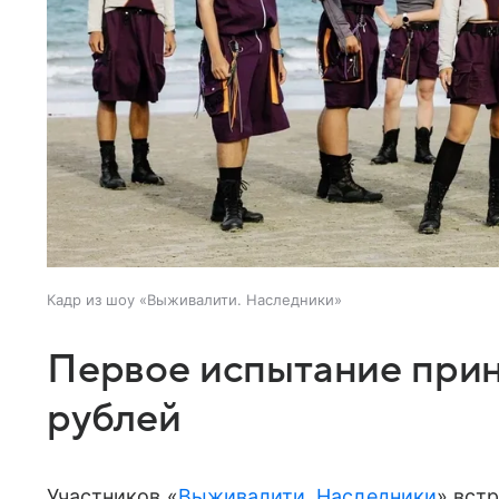
Кадр из шоу «Выживалити. Наследники»
Первое испытание прин
рублей
Участников «
Выживалити. Наследники
» вст