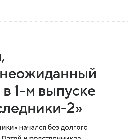
,
и неожиданный
 в 1-м выпуске
следники-2»
ики» начался без долгого
 Детей и родственников