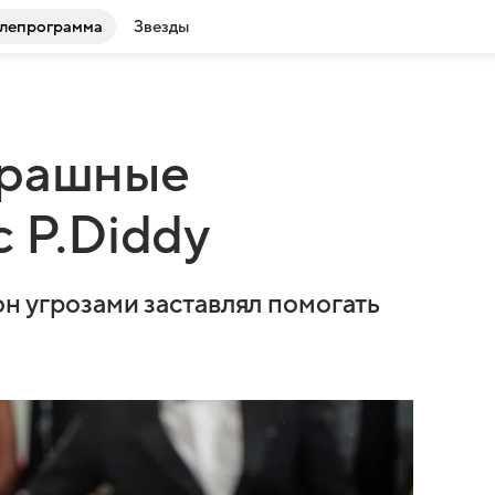
лепрограмма
Звезды
трашные
 P.Diddy
он угрозами заставлял помогать