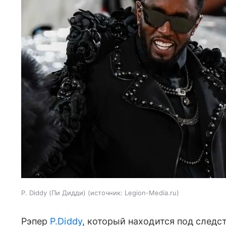
P. Diddy (Пи Дидди)
источник:
Legion-Media.ru
Рэпер
P.Diddy
, который находится под следс