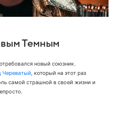
овым Темным
отребовался новый союзник.
д Череватый
, который на этот раз
оль самой страшной в своей жизни и
непросто.