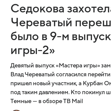
Седокова захотела
Череватый переше
было в 9-м выпус
игры-2»
Девятый выпуск «Мастера игры» зам
Влад Череватый согласился перейти 
пришел новый участник, а Курбан О
под таким давлением. Кто покинул 
Темные — в обзоре ТВ Mail