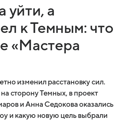
 уйти, а
л к Темным: что
ке «Мастера
етно изменил расстановку сил.
на сторону Темных, в проект
маров и Анна Седокова оказались
шоу и какую новую цель выбрали