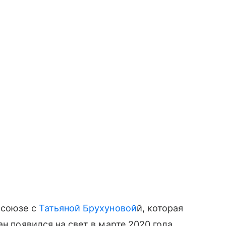
 союзе с
Татьяной Брухуновой
й, которая
н появился на свет в марте 2020 года.