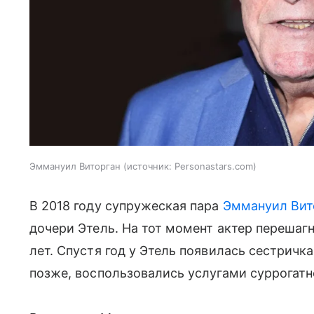
Эммануил Виторган
источник:
Personastars.com
В 2018 году супружеская пара
Эммануил Вит
дочери Этель. На тот момент актер перешагн
лет. Спустя год у Этель появилась сестричка
позже, воспользовались услугами суррогатн