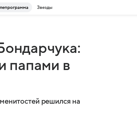
лепрограмма
Звезды
Бондарчука:
и папами в
аменитостей решился на