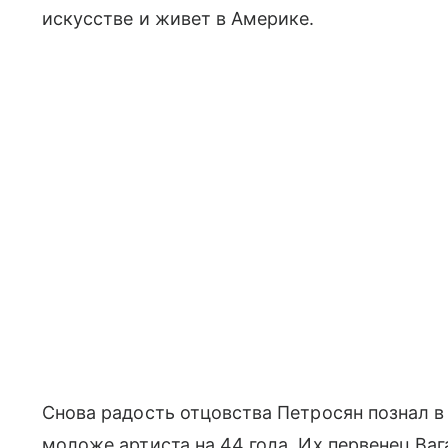
искусстве и живет в Америке.
Снова радость отцовства Петросян познал в
моложе артиста на 44 года. Их первенец Вага