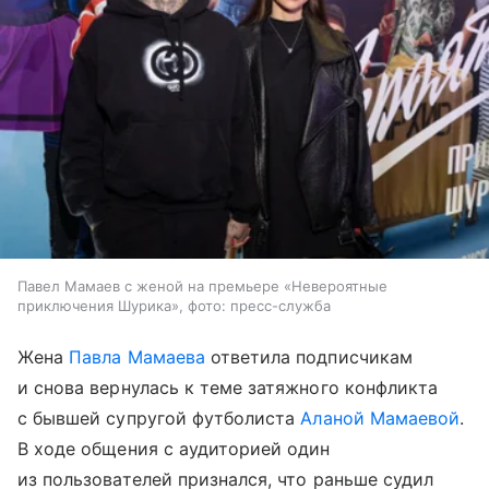
Павел Мамаев с женой на премьере «Невероятные
приключения Шурика», фото: пресс-служба
Жена
Павла Мамаева
ответила подписчикам
и снова вернулась к теме затяжного конфликта
с бывшей супругой футболиста
Аланой Мамаевой
.
В ходе общения с аудиторией один
из пользователей признался, что раньше судил