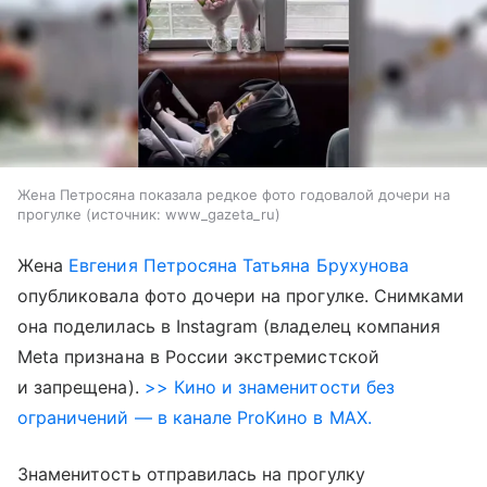
Жена Петросяна показала редкое фото годовалой дочери на
прогулке
источник:
www_gazeta_ru
Жена
Евгения Петросяна
Татьяна Брухунова
опубликовала фото дочери на прогулке. Снимками
она поделилась в Instagram (владелец компания
Meta признана в России экстремистской
и запрещена).
>> Кино и знаменитости без
ограничений — в канале ProКино в MAX.
Знаменитость отправилась на прогулку